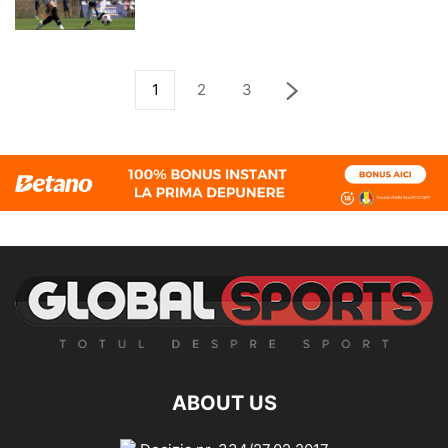
1
2
3
ABOUT US