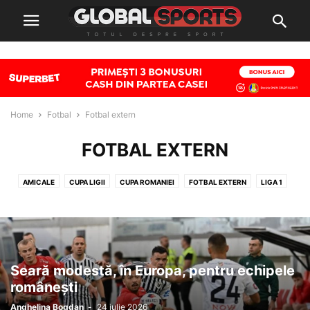
Home
Fotbal
Fotbal extern
FOTBAL EXTERN
AMICALE
CUPA LIGII
CUPA ROMANIEI
FOTBAL EXTERN
LIGA 1
LIGA 2
NATIONALE
Seară modestă, în Europa, pentru echipele
românești
Anghelina Bogdan
-
24 iulie 2026