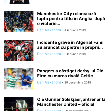
Manchester City relansează
lupta pentru titlu în Anglia, după
o victorie...
Dan Alexandru
-
4 ianuarie 2019
Incidente grave în Algeria! Fanii
au aruncat cu pietre în proprii...
Dan Alexandru
-
3 ianuarie 2019
Rangers a câştigat derby-ul Old
Firm cu marea rivală Celtic
Dan Alexandru
-
29 decembrie 2018
Ole Gunnar Solskjaer, antrenor la
Manchester United – oficial
Dan Alexandru
-
20 decembrie 2018