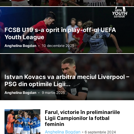
FCSB U19 s-a oprit în play-off-ul UEFA
Youth League
Anghelina Bogdan
-
10 decembrie 2025
Istvan Kovacs va arbitra meciul Liverpool –
PSG din optimile Ligii...
Anghelina Bogdan
-
9 martie 2025
Farul, victorie în preliminariile
Ligii Campionilor la fotbal
feminin
Anghelina Bogdan
-
6 septembrie 2024