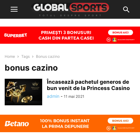
Home
Tags
Bonus cazino
bonus cazino
Încasează pachetul generos de
bun venit de la Princess Casino
admin
-
11 mai 2021