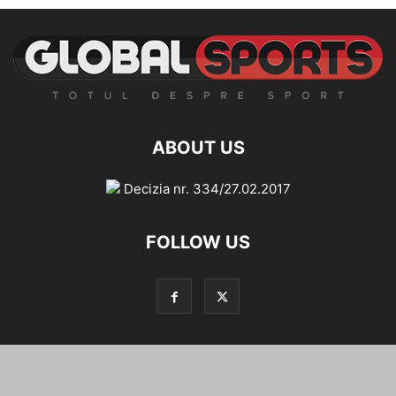
ABOUT US
Decizia nr. 334/27.02.2017
FOLLOW US