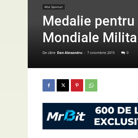
Alte Sporturi
Medalie pentru
Mondiale Militar
De către
Dan Alexandru
-
7 octombrie 2015
0