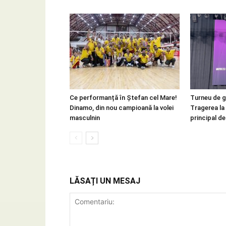
Ce performanță în Ștefan cel Mare!
Turneu de g
Dinamo, din nou campioană la volei
Tragerea la 
masculnin
principal de
LĂSAȚI UN MESAJ