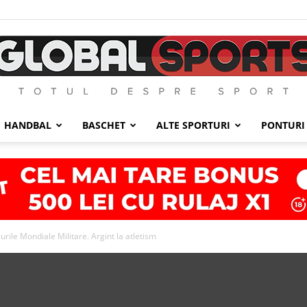
HANDBAL
BASCHET
ALTE SPORTURI
PONTURI
GlobalSports
rile Mondiale Militare. Argint la atletism