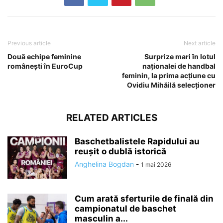
Previous article
Next article
Două echipe feminine
Surprize mari în lotul
românești în EuroCup
naționalei de handbal
feminin, la prima acțiune cu
Ovidiu Mihăilă selecționer
RELATED ARTICLES
Baschetbalistele Rapidului au
reușit o dublă istorică
Anghelina Bogdan
-
1 mai 2026
Cum arată sferturile de finală din
campionatul de baschet
masculin a...