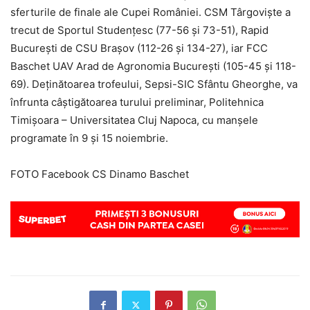
sferturile de finale ale Cupei României. CSM Târgoviște a
trecut de Sportul Studențesc (77-56 și 73-51), Rapid
București de CSU Brașov (112-26 și 134-27), iar FCC
Baschet UAV Arad de Agronomia București (105-45 și 118-
69). Deținătoarea trofeului, Sepsi-SIC Sfântu Gheorghe, va
înfrunta câștigătoarea turului preliminar, Politehnica
Timișoara – Universitatea Cluj Napoca, cu manșele
programate în 9 și 15 noiembrie.
FOTO Facebook CS Dinamo Baschet