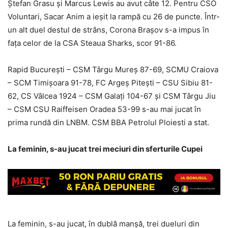
Ștefan Grasu și Marcus Lewis au avut câte 12. Pentru CSO
Voluntari, Sacar Anim a ieșit la rampă cu 26 de puncte. Într-
un alt duel destul de strâns, Corona Brașov s-a impus în
fața celor de la CSA Steaua Sharks, scor 91-86.
Rapid București – CSM Târgu Mureș 87-69, SCMU Craiova
– SCM Timișoara 91-78, FC Argeș Pitești – CSU Sibiu 81-
62, CS Vâlcea 1924 – CSM Galați 104-67 și CSM Târgu Jiu
– CSM CSU Raiffeisen Oradea 53-99 s-au mai jucat în
prima rundă din LNBM. CSM BBA Petrolul Ploiesti a stat.
La feminin, s-au jucat trei meciuri din sferturile Cupei
La feminin, s-au jucat, în dublă manșă, trei dueluri din