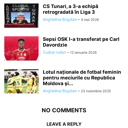
CS Tunari, a 3-a echipă
retrogradată în Liga 3
Anghelina Bogdan
-
4 mai 2026
Sepsi OSK l-a transferat pe Carl
Davordzie
Cuibar Iulian
-
12 ianuarie 2026
Lotul naționale de fotbal feminin
pentru meciurile cu Republica
Moldova și...
Anghelina Bogdan
-
23 noiembrie 2025
NO COMMENTS
LEAVE A REPLY