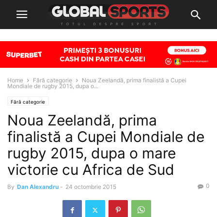
Home
Fără categorie
Noua Zeelandă, prima finalistă a Cupei
Mondiale de rugby 2015, dupa o...
Fără categorie
Noua Zeelandă, prima
finalistă a Cupei Mondiale de
rugby 2015, dupa o mare
victorie cu Africa de Sud
0
By
Dan Alexandru
-
24 octombrie 2015