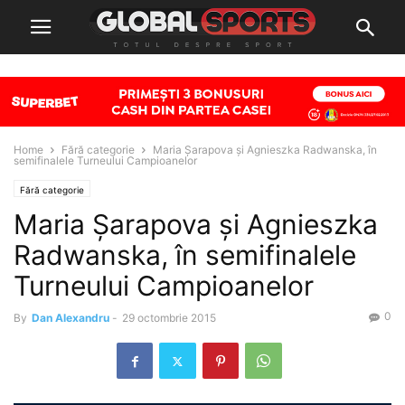
Home
Fără categorie
Maria Șarapova și Agnieszka Radwanska, în
semifinalele Turneului Campioanelor
Fără categorie
Maria Șarapova și Agnieszka
Radwanska, în semifinalele
Turneului Campioanelor
0
By
Dan Alexandru
-
29 octombrie 2015