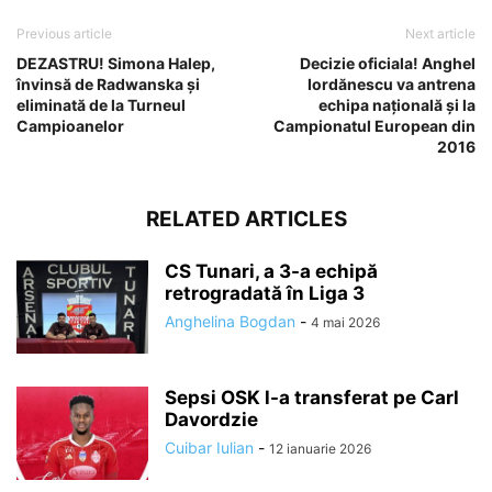
Previous article
Next article
DEZASTRU! Simona Halep,
Decizie oficiala! Anghel
învinsă de Radwanska și
Iordănescu va antrena
eliminată de la Turneul
echipa naţională şi la
Campioanelor
Campionatul European din
2016
RELATED ARTICLES
CS Tunari, a 3-a echipă
retrogradată în Liga 3
Anghelina Bogdan
-
4 mai 2026
Sepsi OSK l-a transferat pe Carl
Davordzie
Cuibar Iulian
-
12 ianuarie 2026