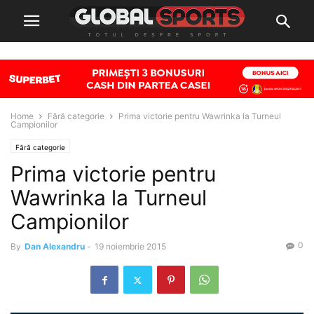
Home
Fără categorie
Prima victorie pentru Wawrinka la Turneul
Campionilor
Fără categorie
Prima victorie pentru
Wawrinka la Turneul
Campionilor
0
By
Dan Alexandru
-
19 noiembrie 2015