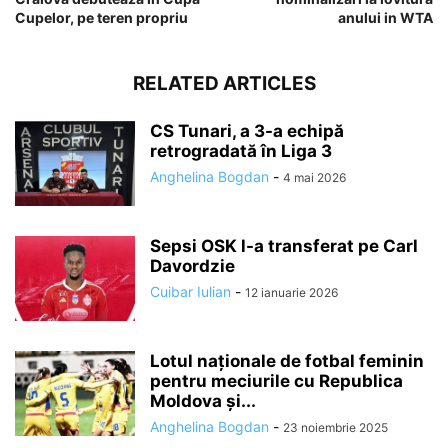
Cupelor, pe teren propriu
anului in WTA
RELATED ARTICLES
CS Tunari, a 3-a echipă
retrogradată în Liga 3
Anghelina Bogdan
-
4 mai 2026
Sepsi OSK l-a transferat pe Carl
Davordzie
Cuibar Iulian
-
12 ianuarie 2026
Lotul naționale de fotbal feminin
pentru meciurile cu Republica
Moldova și...
Anghelina Bogdan
-
23 noiembrie 2025