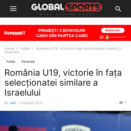
Home
Fotbal
România U19, victorie în fața selecționatei similare a
Israelului
Fotbal
Nationale
România U19, victorie în fața
selecționatei similare a
Israelului
0
By
adi
-
3 august 2021