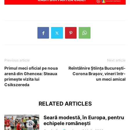
Previous article
Next article
Primul meci oficial pe noua
Reîntâlnire Știința București-
arenă din Ghencea: Steaua
Corona Brașov, vineri într-
primește vizita lui
un meci amical
Csikszereda
RELATED ARTICLES
Seară modestă, în Europa, pentru
echipele românești