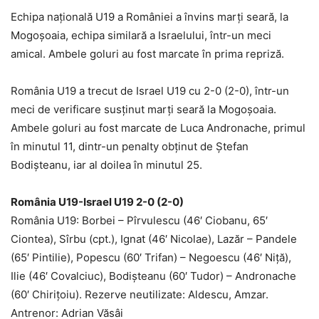
Echipa națională U19 a României a învins marți seară, la
Mogoșoaia, echipa similară a Israelului, într-un meci
amical. Ambele goluri au fost marcate în prima repriză.
România U19 a trecut de Israel U19 cu 2-0 (2-0), într-un
meci de verificare susținut marți seară la Mogoșoaia.
Ambele goluri au fost marcate de Luca Andronache, primul
în minutul 11, dintr-un penalty obținut de Ștefan
Bodișteanu, iar al doilea în minutul 25.
România U19-Israel U19 2-0 (2-0)
România U19: Borbei – Pîrvulescu (46′ Ciobanu, 65′
Ciontea), Sîrbu (cpt.), Ignat (46′ Nicolae), Lazăr – Pandele
(65′ Pintilie), Popescu (60′ Trifan) – Negoescu (46′ Niță),
Ilie (46′ Covalciuc), Bodișteanu (60′ Tudor) – Andronache
(60′ Chirițoiu). Rezerve neutilizate: Aldescu, Amzar.
Antrenor: Adrian Văsâi