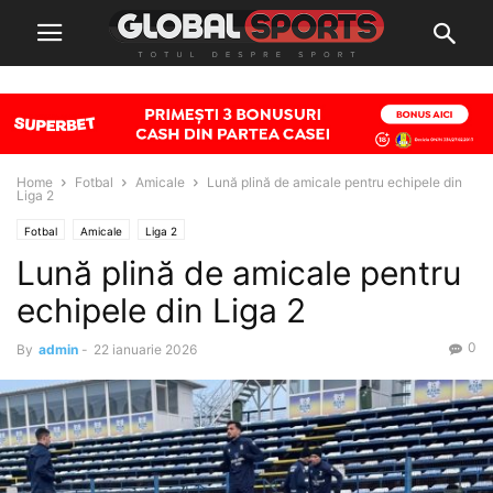
Home
Fotbal
Amicale
Lună plină de amicale pentru echipele din
Liga 2
Fotbal
Amicale
Liga 2
Lună plină de amicale pentru
echipele din Liga 2
0
By
admin
-
22 ianuarie 2026