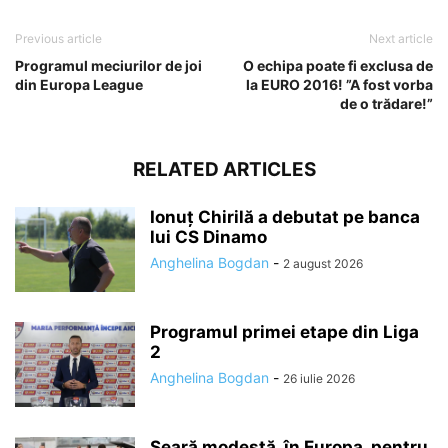
Previous article
Next article
Programul meciurilor de joi
O echipa poate fi exclusa de
din Europa League
la EURO 2016! ”A fost vorba
de o trădare!”
RELATED ARTICLES
Ionuț Chirilă a debutat pe banca
lui CS Dinamo
Anghelina Bogdan
-
2 august 2026
Programul primei etape din Liga
2
Anghelina Bogdan
-
26 iulie 2026
Seară modestă, în Europa, pentru