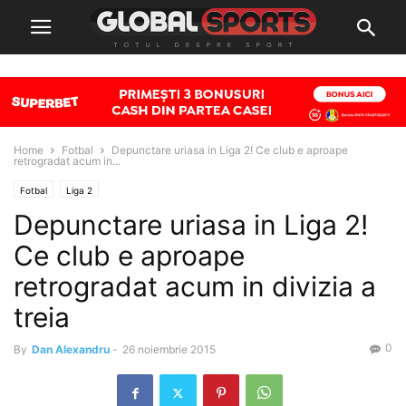
Home
Fotbal
Depunctare uriasa in Liga 2! Ce club e aproape
retrogradat acum in...
Fotbal
Liga 2
Depunctare uriasa in Liga 2!
Ce club e aproape
retrogradat acum in divizia a
treia
0
By
Dan Alexandru
-
26 noiembrie 2015