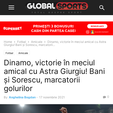
Home
Fotbal
Amicale
Dinamo, victorie în meciul amical cu Astra
Giurgiu! Bani și Sorescu, marcatorii...
Fotbal
Amicale
Dinamo, victorie în meciul
amical cu Astra Giurgiu! Bani
și Sorescu, marcatorii
golurilor
0
By
Anghelina Bogdan
-
17 noiembrie 2021