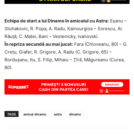
Echipa de start a lui Dinamo în amicalul cu Astra:
Eşanu –
Gluhakovic, R. Popa, A. Radu, Kainourgios – Sorescu, Al.
Răuţă, C. Matei, Bani – Vestenicky, Ivanovski.
În repriza secundă au mai jucat:
Fara (Chioveanu, 80) – G.
Creţu, Giafer, R. Grigore, A. Radu (C. Grigore, 65) –
Borduşanu, Itu, S. Filip, Mihaiu – Ţîră, Măgureanu (Curea,
80).
TAGS
amical dinamo
astra
dinamo