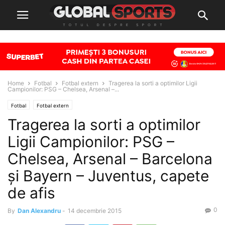
Home
Fotbal
Fotbal extern
Tragerea la sorti a optimilor Ligii
Campionilor: PSG – Chelsea, Arsenal –...
Fotbal
Fotbal extern
Tragerea la sorti a optimilor
Ligii Campionilor: PSG –
Chelsea, Arsenal – Barcelona
și Bayern – Juventus, capete
de afis
0
By
Dan Alexandru
-
14 decembrie 2015