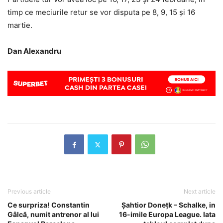
timp ce meciurile retur se vor disputa pe 8, 9, 15 și 16
martie.
Dan Alexandru
Previous article
Next article
Ce surpriza! Constantin
Șahtior Donețk – Schalke, in
Gâlcă, numit antrenor al lui
16-imile Europa League. Iata