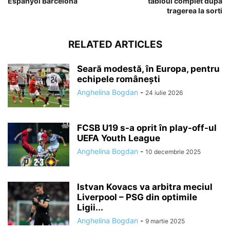
Espanyol Barcelona
tabloul complet dupa
tragerea la sorti
RELATED ARTICLES
Seară modestă, în Europa, pentru
echipele românești
Anghelina Bogdan
-
24 iulie 2026
FCSB U19 s-a oprit în play-off-ul
UEFA Youth League
Anghelina Bogdan
-
10 decembrie 2025
Istvan Kovacs va arbitra meciul
Liverpool – PSG din optimile
Ligii...
Anghelina Bogdan
-
9 martie 2025