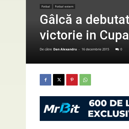
Fotbal
Fotbal extern
Gâlcă a debutat
victorie in Cup
De către
Dan Alexandru
-
16 decembrie 2015
0