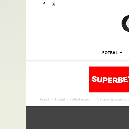
FOTBAL
Acasă
Fotbal
Fotbal extern
Gâlcă a debutat cu d