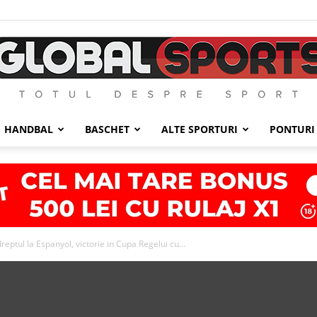
HANDBAL
BASCHET
ALTE SPORTURI
PONTURI
GlobalSports
reptul la Espanyol, victorie in Cupa Regelui cu...