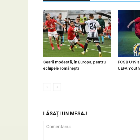
Seară modestă, în Europa, pentru
FCSB U19 s-a
echipele românești
UEFA Youth
LĂSAȚI UN MESAJ