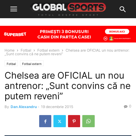
Home
Fotbal
Fotbal extern
Chelsea are OFICIAL un nou antrenor:
„Sunt convins că ne putem reveni”
Fotbal
Fotbal extern
Chelsea are OFICIAL un nou
antrenor: „Sunt convins că ne
putem reveni”
0
By
Dan Alexandru
-
19 decembrie 2015