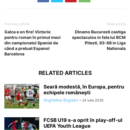
Previous article
Next article
Galca e on fire! Victorie
DInamo Bucuresti castiga
pentru roman în primul meci
spectaculos in fata lui BCM
din campionatul Spaniei de
Pitesti, 93-68 in Liga
când a preluat Espanol
Nationala
Barcelona
RELATED ARTICLES
Seară modestă, în Europa, pentru
echipele românești
Anghelina Bogdan
-
24 iulie 2026
FCSB U19 s-a oprit în play-off-ul
UEFA Youth League