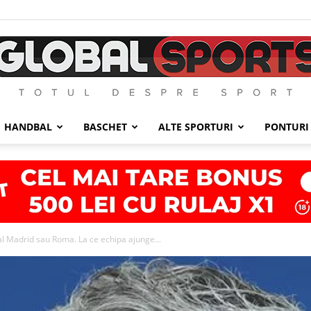
HANDBAL
BASCHET
ALTE SPORTURI
PONTURI
GlobalSports
al Madrid sau Roma. La ce echipa ajunge...