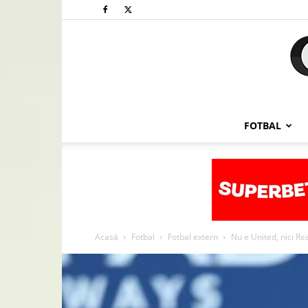
FOTBAL
Acasă
Fotbal
Fotbal extern
Nu e United, nici Re