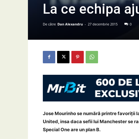
La ce echipa a
De către
Dan Alexandru
-
27 decembrie 2015
0
Jose Mourinho se numără printre favoriţii l
United, insa daca sefii lui Manchester se r
Special One are un plan B.