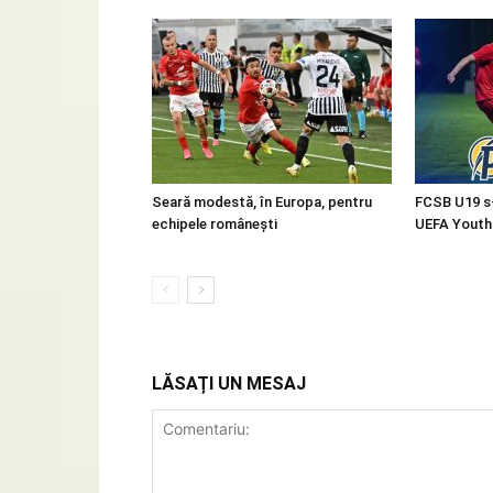
Seară modestă, în Europa, pentru
FCSB U19 s-a
echipele românești
UEFA Youth
LĂSAȚI UN MESAJ