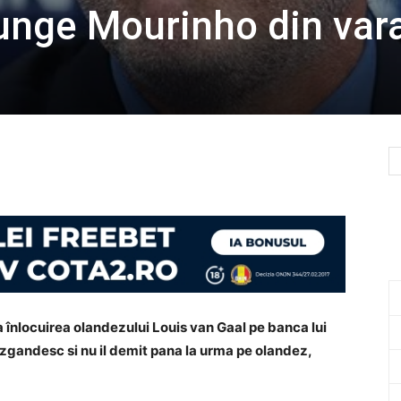
junge Mourinho din var
a înlocuirea olandezului Louis van Gaal pe banca lui
azgandesc si nu il demit pana la urma pe olandez,