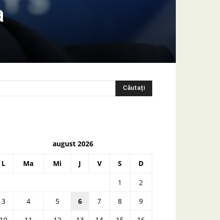
a
august 2026
L
Ma
Mi
J
V
S
D
1
2
3
4
5
6
7
8
9
10
11
12
13
14
15
16