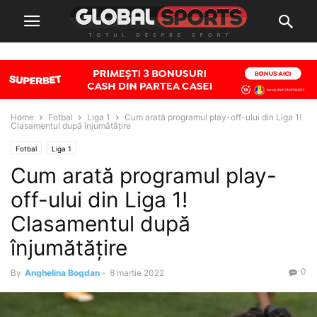
Home
Fotbal
Liga 1
Cum arată programul play-off-ului din Liga 1!
Clasamentul după înjumătățire
Fotbal
Liga 1
Cum arată programul play-
off-ului din Liga 1!
Clasamentul după
înjumătățire
0
By
Anghelina Bogdan
-
8 martie 2022