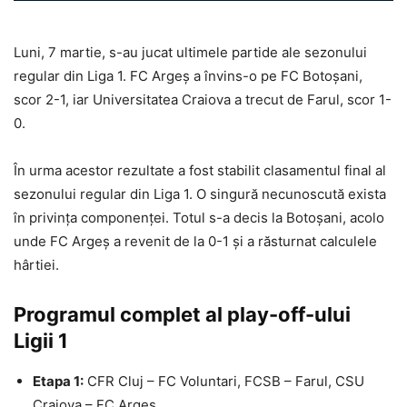
Luni, 7 martie, s-au jucat ultimele partide ale sezonului
regular din Liga 1. FC Argeș a învins-o pe FC Botoșani,
scor 2-1, iar Universitatea Craiova a trecut de Farul, scor 1-
0.
În urma acestor rezultate a fost stabilit clasamentul final al
sezonului regular din Liga 1. O singură necunoscută exista
în privința componenței. Totul s-a decis la Botoșani, acolo
unde FC Argeș a revenit de la 0-1 și a răsturnat calculele
hârtiei.
Programul complet al play-off-ului
Ligii 1
Etapa 1:
CFR Cluj – FC Voluntari, FCSB – Farul, CSU
Craiova – FC Argeș