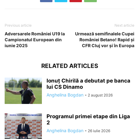
Previous article
Next article
Adversarele României U19 la
Urmează semifinalele Cupei
Campionatul European din
României Betano! Rapid și
iunie 2025
CFR Cluj vor și în Europa
RELATED ARTICLES
Ionuț Chirilă a debutat pe banca
lui CS Dinamo
Anghelina Bogdan
-
2 august 2026
Programul primei etape din Liga
2
Anghelina Bogdan
-
26 iulie 2026