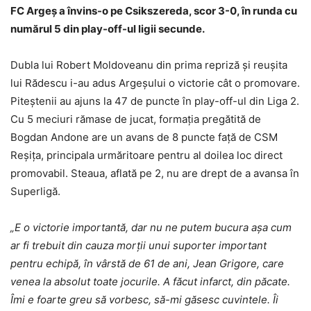
FC Argeș a învins-o pe Csikszereda, scor 3-0, în runda cu
numărul 5 din play-off-ul ligii secunde.
Dubla lui Robert Moldoveanu din prima repriză și reușita
lui Rădescu i-au adus Argeșului o victorie cât o promovare.
Piteștenii au ajuns la 47 de puncte în play-off-ul din Liga 2.
Cu 5 meciuri rămase de jucat, formația pregătită de
Bogdan Andone are un avans de 8 puncte față de CSM
Reșița, principala urmăritoare pentru al doilea loc direct
promovabil. Steaua, aflată pe 2, nu are drept de a avansa în
Superligă.
„E o victorie importantă, dar nu ne putem bucura aşa cum
ar fi trebuit din cauza morții unui suporter important
pentru echipă, în vârstă de 61 de ani, Jean Grigore, care
venea la absolut toate jocurile. A făcut infarct, din păcate.
Îmi e foarte greu să vorbesc, să-mi găsesc cuvintele. Îi