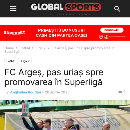
Home
Fotbal
Liga 2
FC Argeș, pas uriaș spre promovarea în
Superligă
Fotbal
Liga 2
FC Argeș, pas uriaș spre
promovarea în Superligă
0
By
Anghelina Bogdan
-
20 aprilie 2025