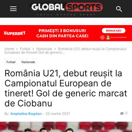
Home
Fotbal
Nationale
România U21, debut reușit la Campionatul
European de tineret! Gol de generic...
Fotbal
Nationale
România U21, debut reușit la
Campionatul European de
tineret! Gol de generic marcat
de Ciobanu
0
By
Anghelina Bogdan
-
25 martie 2021