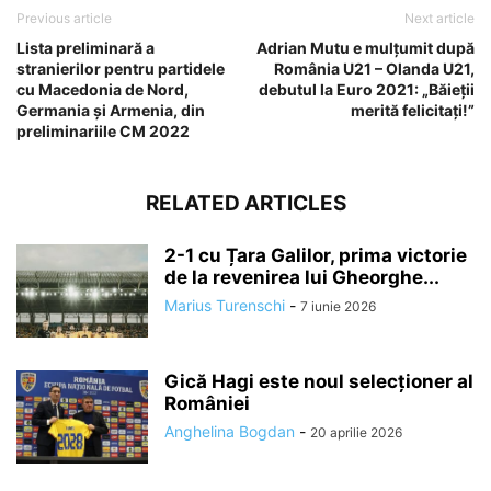
Previous article
Next article
Lista preliminară a
Adrian Mutu e mulțumit după
stranierilor pentru partidele
România U21 – Olanda U21,
cu Macedonia de Nord,
debutul la Euro 2021: „Băieții
Germania și Armenia, din
merită felicitați!”
preliminariile CM 2022
RELATED ARTICLES
2-1 cu Țara Galilor, prima victorie
de la revenirea lui Gheorghe...
Marius Turenschi
-
7 iunie 2026
Gică Hagi este noul selecționer al
României
Anghelina Bogdan
-
20 aprilie 2026