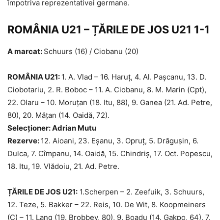
împotriva reprezentativei germane.
ROMÂNIA U21 –
ȚĂRILE DE JOS U21 1-1
A marcat:
Schuurs (16) / Ciobanu (20)
ROMÂNIA U21:
1. A. Vlad – 16. Haruț, 4. Al. Pașcanu, 13. D.
Ciobotariu, 2. R. Boboc – 11. A. Ciobanu, 8. M. Marin (Cpt),
22. Olaru – 10. Moruțan (18. Itu, 88), 9. Ganea (21. Ad. Petre,
80), 20. Mățan (14. Oaidă, 72).
Selecționer: Adrian Mutu
Rezerve:
12. Aioani, 23. Eșanu, 3. Opruț, 5. Drăgușin, 6.
Dulca, 7. Cîmpanu, 14. Oaidă, 15. Chindriș, 17. Oct. Popescu,
18. Itu, 19. Vlădoiu, 21. Ad. Petre.
ȚĂRILE DE JOS U21
:
1.Scherpen – 2. Zeefuik, 3. Schuurs,
12. Teze, 5. Bakker – 22. Reis, 10. De Wit, 8. Koopmeiners
(C) – 11. Lang (19. Brobbey, 80), 9. Boadu (14. Gakpo, 64), 7.