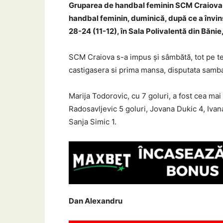
Gruparea de handbal feminin SCM Craiova s-a
handbal feminin, duminică, după ce a învi
28-24 (11-12), în Sala Polivalentă din Bănie,
SCM Craiova s-a impus și sâmbătă, tot pe te
castigasera si prima mansa, disputata samba
Marija Todorovic, cu 7 goluri, a fost cea ma
Radosavljevic 5 goluri, Jovana Dukic 4, Ivana
Sanja Simic 1.
Dan Alexandru