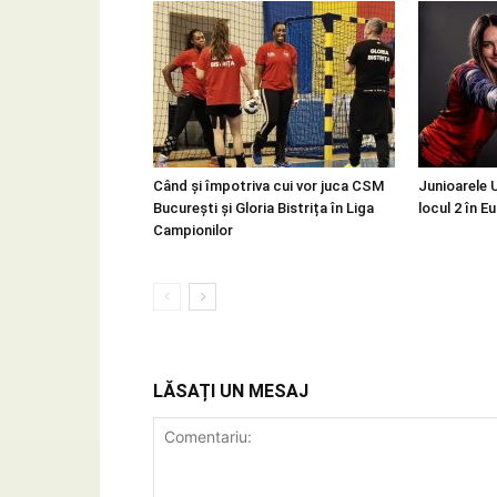
Când și împotriva cui vor juca CSM
Junioarele 
București și Gloria Bistrița în Liga
locul 2 în E
Campionilor
LĂSAȚI UN MESAJ