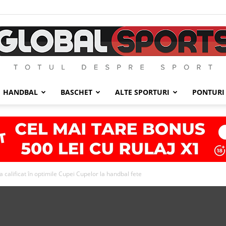
HANDBAL
BASCHET
ALTE SPORTURI
PONTURI
GlobalSports
 calificat în optimile Cupei Cupelor la handbal fete