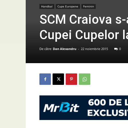
Handbal
Cupe Europene
Feminin
SCM Craiova s-a
Cupei Cupelor l
De către
Dan Alexandru
-
22 noiembrie 2015
0