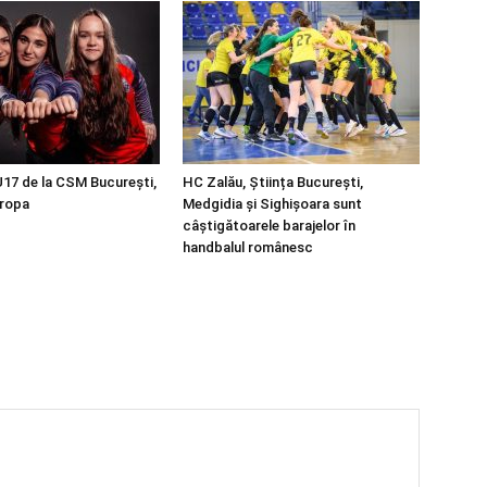
U17 de la CSM București,
HC Zalău, Știința București,
uropa
Medgidia și Sighișoara sunt
câștigătoarele barajelor în
handbalul românesc