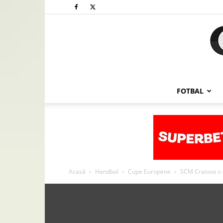
FOTBAL
Acasă
Handbal
Cupe Europene
SCM Craiova s-a