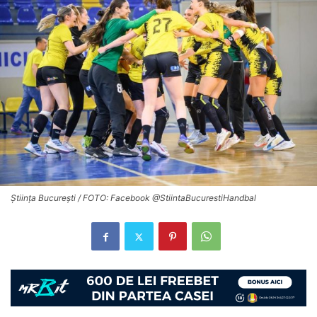
Știința București / FOTO: Facebook @StiintaBucurestiHandbal