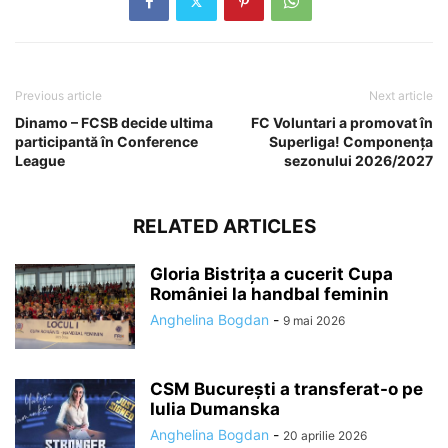
Previous article
Next article
Dinamo – FCSB decide ultima
FC Voluntari a promovat în
participantă în Conference
Superliga! Componența
League
sezonului 2026/2027
RELATED ARTICLES
Gloria Bistrița a cucerit Cupa
României la handbal feminin
Anghelina Bogdan
-
9 mai 2026
CSM București a transferat-o pe
Iulia Dumanska
Anghelina Bogdan
-
20 aprilie 2026