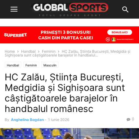
Home
Handbal
Feminin
HC Zalău, Știința București, Medgidia și
Sighișoara sunt câștigătoarele barajelor în handbalul...
Handbal
Feminin
Masculin
HC Zalău, Știința București,
Medgidia și Sighișoara sunt
câștigătoarele barajelor în
handbalul românesc
0
By
Anghelina Bogdan
-
1 iunie 2026