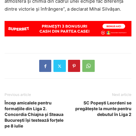
atmosfera și chimia din cadrul unei echipe fac diferența
dintre victorie și înfrângere”, a declarat Mihai Silvășan.
Previous article
Next article
Încep amicalele pentru
SC Popești Leordeni se
formațiile din Liga 2.
pregătește la munte pentru
Concordia Chiajna și Steaua
debutul în Liga 2
București își testează forțele
pe 8 iulie