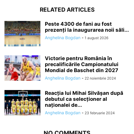
RELATED ARTICLES
Peste 4300 de fani au fost
prezenți la inaugurarea noii săli...
Anghelina Bogdan
-
1 august 2026
Victorie pentru România în
precalificările Campionatului
Mondial de Baschet din 2027
Anghelina Bogdan
-
22 noiembrie 2024
Reacția lui Mihai Silvășan după
debutul ca selecționer al
naționalei de...
Anghelina Bogdan
-
23 februarie 2024
NO COMMENTS