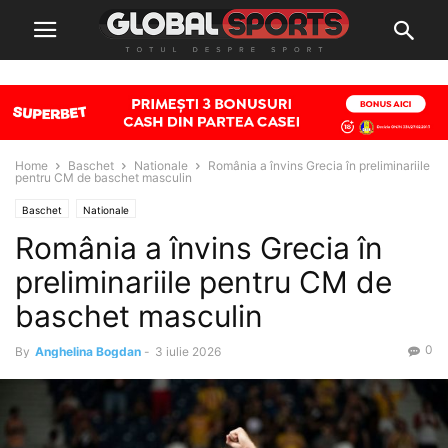
Home
Baschet
Nationale
România a învins Grecia în preliminariile
pentru CM de baschet masculin
Baschet
Nationale
România a învins Grecia în
preliminariile pentru CM de
baschet masculin
0
By
Anghelina Bogdan
-
3 iulie 2026