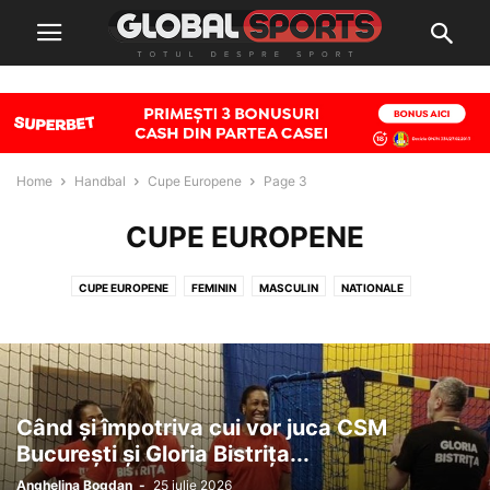
Home
Handbal
Cupe Europene
Page 3
CUPE EUROPENE
CUPE EUROPENE
FEMININ
MASCULIN
NATIONALE
Când și împotriva cui vor juca CSM
București și Gloria Bistrița...
Anghelina Bogdan
-
25 iulie 2026