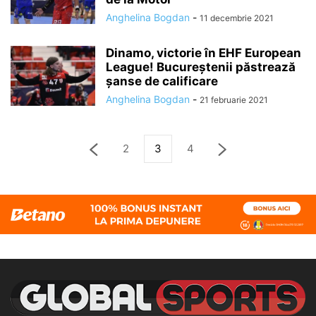
Anghelina Bogdan
-
11 decembrie 2021
Dinamo, victorie în EHF European
League! Bucureștenii păstrează
șanse de calificare
Anghelina Bogdan
-
21 februarie 2021
2
3
4