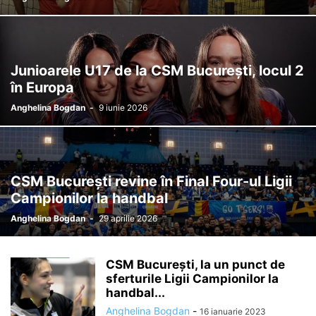
Junioarele U17 de la CSM București, locul 2
în Europa
Anghelina Bogdan
-
9 iunie 2026
CSM București revine în Final Four-ul Ligii
Campionilor la handbal
Anghelina Bogdan
-
29 aprilie 2026
CSM București, la un punct de
sferturile Ligii Campionilor la
handbal...
Anghelina Bogdan
-
16 ianuarie 2023