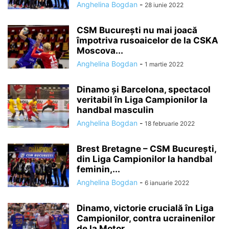
Anghelina Bogdan
-
28 iunie 2022
CSM București nu mai joacă
împotriva rusoaicelor de la CSKA
Moscova...
Anghelina Bogdan
-
1 martie 2022
Dinamo și Barcelona, spectacol
veritabil în Liga Campionilor la
handbal masculin
Anghelina Bogdan
-
18 februarie 2022
Brest Bretagne – CSM Bucureşti,
din Liga Campionilor la handbal
feminin,...
Anghelina Bogdan
-
6 ianuarie 2022
Dinamo, victorie crucială în Liga
Campionilor, contra ucrainenilor
de la Motor