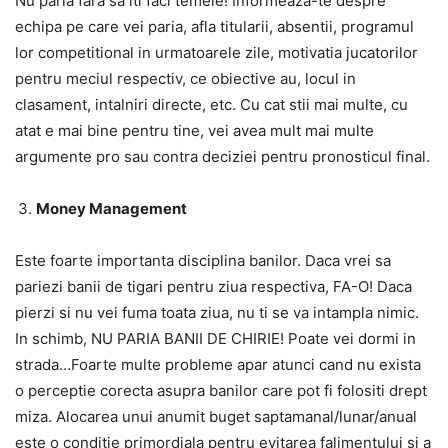
Nu paria fara sa iti faci temele! Informeaza-te despre
echipa pe care vei paria, afla titularii, absentii, programul
lor competitional in urmatoarele zile, motivatia jucatorilor
pentru meciul respectiv, ce obiective au, locul in
clasament, intalniri directe, etc. Cu cat stii mai multe, cu
atat e mai bine pentru tine, vei avea mult mai multe
argumente pro sau contra deciziei pentru pronosticul final.
Money Management
Este foarte importanta disciplina banilor. Daca vrei sa
pariezi banii de tigari pentru ziua respectiva, FA-O! Daca
pierzi si nu vei fuma toata ziua, nu ti se va intampla nimic.
In schimb, NU PARIA BANII DE CHIRIE! Poate vei dormi in
strada…Foarte multe probleme apar atunci cand nu exista
o perceptie corecta asupra banilor care pot fi folositi drept
miza. Alocarea unui anumit buget saptamanal/lunar/anual
este o conditie primordiala pentru evitarea falimentului si a