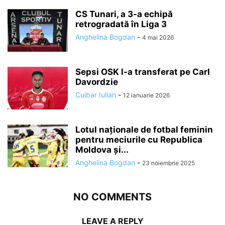
CS Tunari, a 3-a echipă
retrogradată în Liga 3
Anghelina Bogdan
-
4 mai 2026
Sepsi OSK l-a transferat pe Carl
Davordzie
Cuibar Iulian
-
12 ianuarie 2026
Lotul naționale de fotbal feminin
pentru meciurile cu Republica
Moldova și...
Anghelina Bogdan
-
23 noiembrie 2025
NO COMMENTS
LEAVE A REPLY