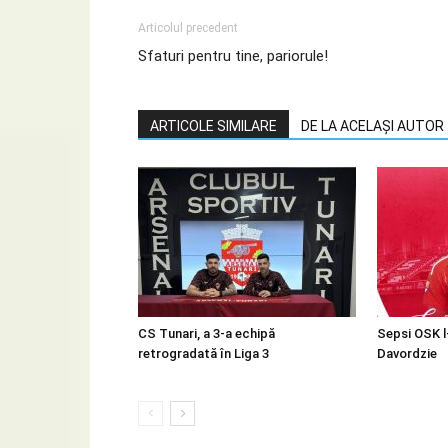
Articolul precedent
Sfaturi pentru tine, pariorule!
ARTICOLE SIMILARE
DE LA ACELAȘI AUTOR
CS Tunari, a 3-a echipă
Sepsi OSK l
retrogradată în Liga 3
Davordzie