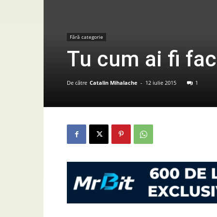
Fără categorie
Tu cum ai fi fac
De către
Catalin Mihalache
-
12 iulie 2015
1