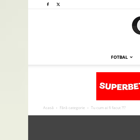
FOTBAL
Acasă
Fără categorie
Tu cum ai fi facut ?!?