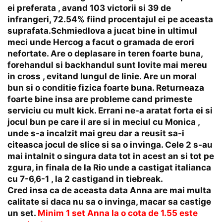
ei preferata , avand 103 victorii si 39 de
infrangeri, 72.54% fiind procentajul ei pe aceasta
suprafata.Schmiedlova a jucat bine in ultimul
meci unde Hercog a facut o gramada de erori
nefortate. Are o deplasare in teren foarte buna,
forehandul si backhandul sunt lovite mai mereu
in cross , evitand lungul de linie. Are un moral
bun si o conditie fizica foarte buna. Returneaza
foarte bine insa are probleme cand primeste
serviciu cu mult kick. Errani ne-a aratat forta ei si
jocul bun pe care il are si in meciul cu Monica ,
unde s-a incalzit mai greu dar a reusit sa-i
citeasca jocul de slice si sa o invinga. Cele 2 s-au
mai intalnit o singura data tot in acest an si tot pe
zgura, in finala de la Rio unde a castigat italianca
cu 7-6,6-1 , la 2 castigand in tiebreak.
Cred insa ca de aceasta data Anna are mai multa
calitate si daca nu sa o invinga, macar sa castige
un set.
Minim 1 set Anna la o cota de 1.55 este