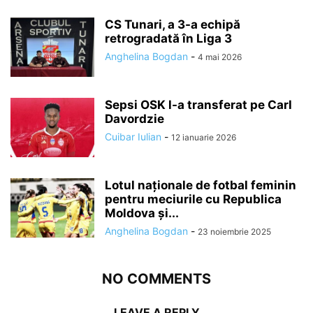
CS Tunari, a 3-a echipă
retrogradată în Liga 3
Anghelina Bogdan
-
4 mai 2026
Sepsi OSK l-a transferat pe Carl
Davordzie
Cuibar Iulian
-
12 ianuarie 2026
Lotul naționale de fotbal feminin
pentru meciurile cu Republica
Moldova și...
Anghelina Bogdan
-
23 noiembrie 2025
NO COMMENTS
LEAVE A REPLY