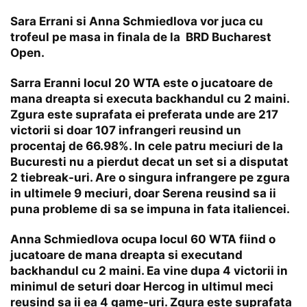
Sara Errani si Anna Schmiedlova vor juca cu
trofeul pe masa in finala de la BRD Bucharest
Open.
Sarra Eranni locul 20 WTA este o jucatoare de
mana dreapta si executa backhandul cu 2 maini.
Zgura este suprafata ei preferata unde are 217
victorii si doar 107 infrangeri reusind un
procentaj de 66.98%. In cele patru meciuri de la
Bucuresti nu a pierdut decat un set si a disputat
2 tiebreak-uri. Are o singura infrangere pe zgura
in ultimele 9 meciuri, doar Serena reusind sa ii
puna probleme di sa se impuna in fata italiencei.
Anna Schmiedlova ocupa locul 60 WTA fiind o
jucatoare de mana dreapta si executand
backhandul cu 2 maini. Ea vine dupa 4 victorii in
minimul de seturi doar Hercog in ultimul meci
reusind sa ii ea 4 game-uri. Zgura este suprafata