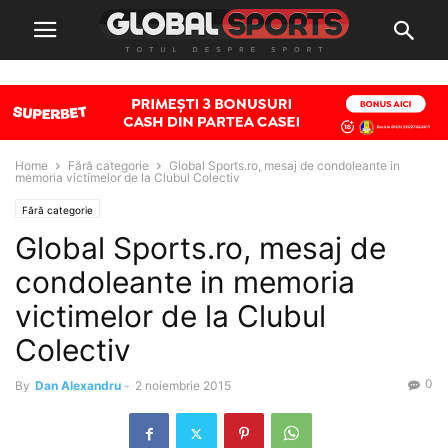
Home
Fără categorie
Global Sports.ro, mesaj de condoleante in
memoria victimelor de la Clubul Colectiv
Fără categorie
Global Sports.ro, mesaj de
condoleante in memoria
victimelor de la Clubul
Colectiv
0
By
Dan Alexandru
-
2 noiembrie 2015