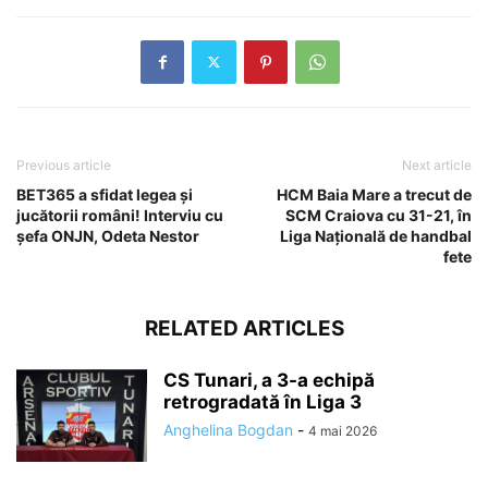
Previous article
Next article
BET365 a sfidat legea şi
HCM Baia Mare a trecut de
jucătorii români! Interviu cu
SCM Craiova cu 31-21, în
şefa ONJN, Odeta Nestor
Liga Națională de handbal
fete
RELATED ARTICLES
CS Tunari, a 3-a echipă
retrogradată în Liga 3
Anghelina Bogdan
-
4 mai 2026