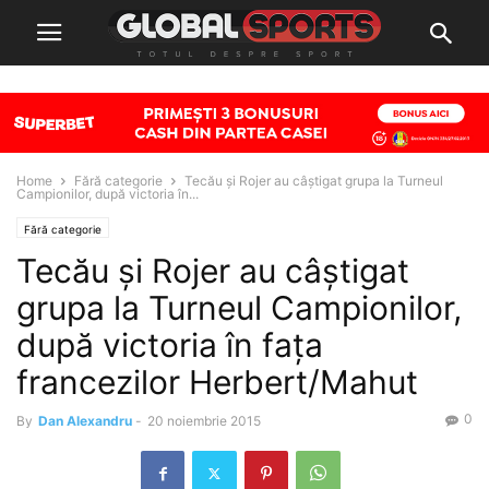
Home
Fără categorie
Tecău și Rojer au câștigat grupa la Turneul
Campionilor, după victoria în...
Fără categorie
Tecău și Rojer au câștigat
grupa la Turneul Campionilor,
după victoria în fața
francezilor Herbert/Mahut
0
By
Dan Alexandru
-
20 noiembrie 2015