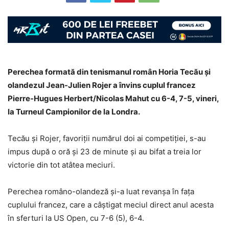
Perechea formată din tenismanul român Horia Tecău și
olandezul Jean-Julien Rojer a învins cuplul francez
Pierre-Hugues Herbert/Nicolas Mahut cu 6-4, 7-5, vineri,
la Turneul Campionilor de la Londra.
Tecău și Rojer, favoriții numărul doi ai competiției, s-au
impus după o oră și 23 de minute și au bifat a treia lor
victorie din tot atâtea meciuri.
Perechea româno-olandeză și-a luat revanșa în fața
cuplului francez, care a câștigat meciul direct anul acesta
în sferturi la US Open, cu 7-6 (5), 6-4.