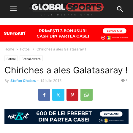
Home
Fotbal
Chiriches a ales Galatasaray !
Fotbal
Fotbal extern
Chiriches a ales Galatasaray !
0
By
Stefan Chelaru
-
14 iulie 2015