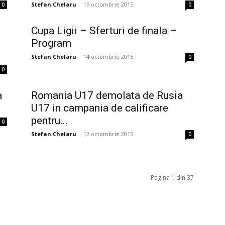
Stefan Chelaru
-
15 octombrie 2015
0
0
Cupa Ligii – Sferturi de finala –
Program
Stefan Chelaru
-
14 octombrie 2015
0
0
a
Romania U17 demolata de Rusia
U17 in campania de calificare
pentru...
0
Stefan Chelaru
-
12 octombrie 2015
0
Pagina 1 din 37