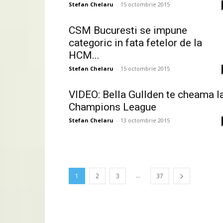
Stefan Chelaru
-
15 octombrie 2015
CSM Bucuresti se impune
categoric in fata fetelor de la
HCM...
Stefan Chelaru
-
15 octombrie 2015
VIDEO: Bella Gullden te cheama l
Champions League
Stefan Chelaru
-
13 octombrie 2015
...
1
2
3
37