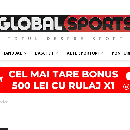
HANDBAL
BASCHET
ALTE SPORTURI
PONTURI
GlobalSports
helaru