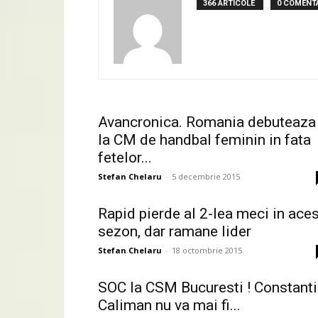
366 ARTICOLE
0 COMENTA
Avancronica. Romania debuteaza
la CM de handbal feminin in fata
fetelor...
Stefan Chelaru
-
5 decembrie 2015
Rapid pierde al 2-lea meci in aces
sezon, dar ramane lider
Stefan Chelaru
-
18 octombrie 2015
SOC la CSM Bucuresti ! Constant
Caliman nu va mai fi...