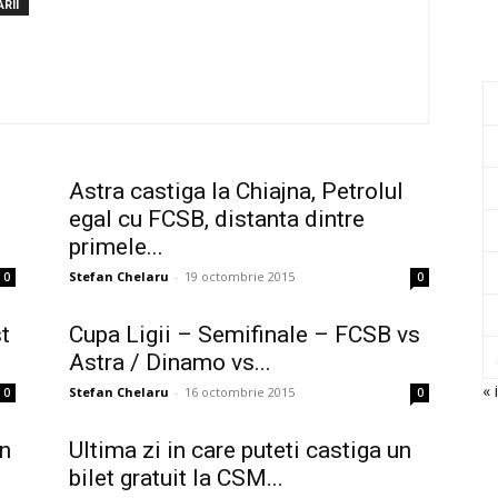
RII
Astra castiga la Chiajna, Petrolul
egal cu FCSB, distanta dintre
primele...
Stefan Chelaru
-
19 octombrie 2015
0
0
t
Cupa Ligii – Semifinale – FCSB vs
Astra / Dinamo vs...
« i
Stefan Chelaru
-
16 octombrie 2015
0
0
in
Ultima zi in care puteti castiga un
bilet gratuit la CSM...