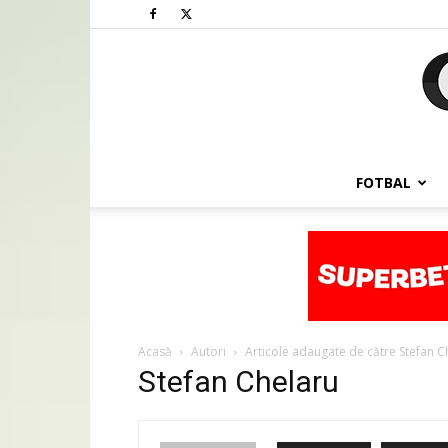
FOTBAL
Acasă
Autori
Articole adaugate de către Stefan C
Stefan Chelaru