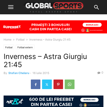
Home
Fotbal
Inverness – Astra Giurgiu 21:45
Fotbal
Fotbal extern
Inverness – Astra Giurgiu
21:45
0
By
Stefan Chelaru
-
16 iulie 2015