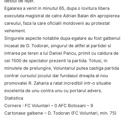
destul de lejer.
Egalarea a venit in minutul 65, dupa o lovitura libera
executata magistral de catre Adrian Balan din apropierea
careului, faza la care oficialii moldoveni au protestat
vehement.
Singurele aspecte notabile dupa egalare au fost galbenul
incasat de D. Todoran, singurul de altfel al partidei si
intrarea pe teren a lui Daniel Pancu, primit cu caldura de
cei 1500 de spectator prezenti la partida. Totusi, in
minutele de prelungire, Voluntariul putea castiga partida
contrar cursului jocului dar fundasul dreapta al nou
promovatei R. Zaharia a ratat incredibil intr-o situatie
excelenta de unu contra unu cu portarul advers.
Statistica
Cornere : FC Voluntari – 0 AFC Botosani – 9
Cartonase galbene – D. Todoran (FC Voluntari, min. 75)