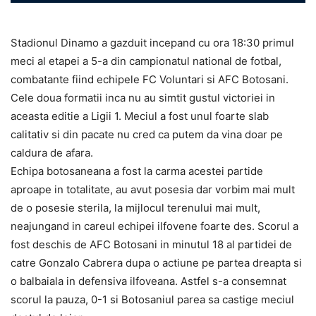
Stadionul Dinamo a gazduit incepand cu ora 18:30 primul
meci al etapei a 5-a din campionatul national de fotbal,
combatante fiind echipele FC Voluntari si AFC Botosani.
Cele doua formatii inca nu au simtit gustul victoriei in
aceasta editie a Ligii 1. Meciul a fost unul foarte slab
calitativ si din pacate nu cred ca putem da vina doar pe
caldura de afara.
Echipa botosaneana a fost la carma acestei partide
aproape in totalitate, au avut posesia dar vorbim mai mult
de o posesie sterila, la mijlocul terenului mai mult,
neajungand in careul echipei ilfovene foarte des. Scorul a
fost deschis de AFC Botosani in minutul 18 al partidei de
catre Gonzalo Cabrera dupa o actiune pe partea dreapta si
o balbaiala in defensiva ilfoveana. Astfel s-a consemnat
scorul la pauza, 0-1 si Botosaniul parea sa castige meciul