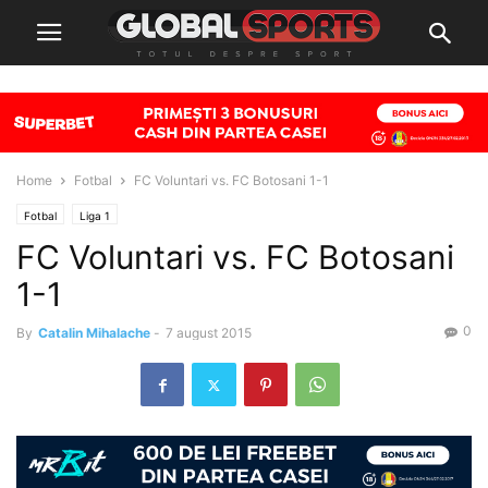
Home
Fotbal
FC Voluntari vs. FC Botosani 1-1
Fotbal
Liga 1
FC Voluntari vs. FC Botosani
1-1
0
By
Catalin Mihalache
-
7 august 2015