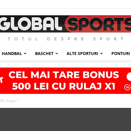
HANDBAL
BASCHET
ALTE SPORTURI
PONTURI
GlobalSports
LIVE–Etapa 7