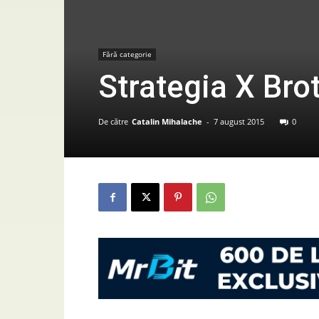
Fără categorie
Strategia X Br
De către
Catalin Mihalache
-
7 august 2015
0