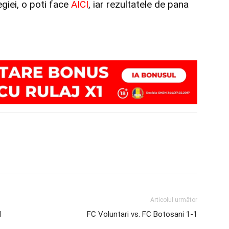
egiei, o poti face
AICI
, iar rezultatele de pana
Articolul următor
l
FC Voluntari vs. FC Botosani 1-1