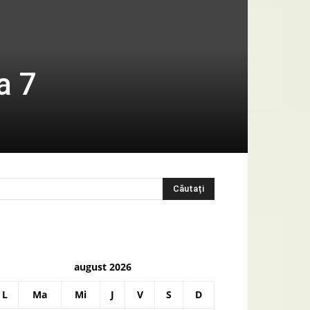
a 7
august 2026
L
Ma
Mi
J
V
S
D