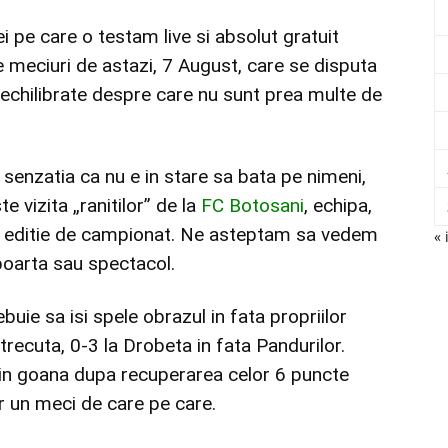
ei pe care o testam live si absolut gratuit
le meciuri de astazi, 7 August, care se disputa
i echilibrate despre care nu sunt prea multe de
senzatia ca nu e in stare sa bata pe nimeni,
e vizita „ranitilor” de la
FC Botosani
, echipa,
la editie de campionat. Ne asteptam sa vedem
« 
 poarta sau spectacol.
buie sa isi spele obrazul in fata propriilor
recuta, 0-3 la Drobeta in fata Pandurilor.
 in goana dupa recuperarea celor 6 puncte
ar un meci de care pe care.