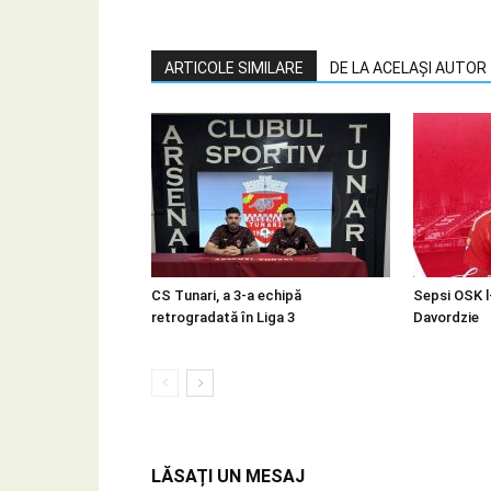
ARTICOLE SIMILARE
DE LA ACELAȘI AUTOR
CS Tunari, a 3-a echipă
Sepsi OSK l
retrogradată în Liga 3
Davordzie
LĂSAȚI UN MESAJ