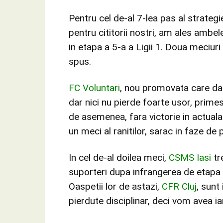
Pentru cel de-al 7-lea pas al strategi
pentru cititorii nostri, am ales ambe
in etapa a 5-a a Ligii 1. Doua meciur
spus.
FC Voluntari
, nou promovata care da 
dar nici nu pierde foarte usor, primest
de asemenea, fara victorie in actua
un meci al ranitilor, sarac in faze de
In cel de-al doilea meci,
CSMS Iasi
tre
suporteri dupa infrangerea de etapa t
Oaspetii lor de astazi,
CFR Cluj
, sunt
pierdute disciplinar, deci vom avea i