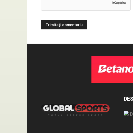
DES
De