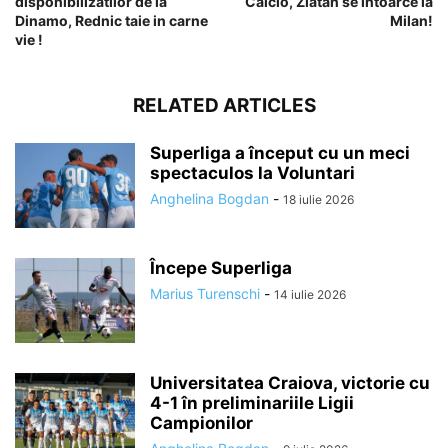
disponibilizatilor de la
Calcio, Zlatan se intoarce la
Dinamo, Rednic taie in carne
Milan!
vie !
RELATED ARTICLES
Superliga a început cu un meci
spectaculos la Voluntari
Anghelina Bogdan
-
18 iulie 2026
Începe Superliga
Marius Turenschi
-
14 iulie 2026
Universitatea Craiova, victorie cu
4-1 în preliminariile Ligii
Campionilor