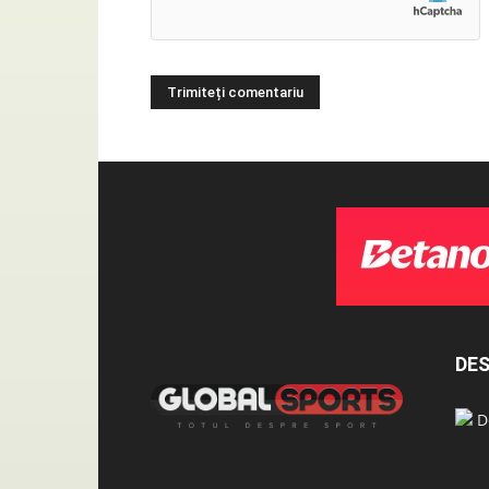
DES
De