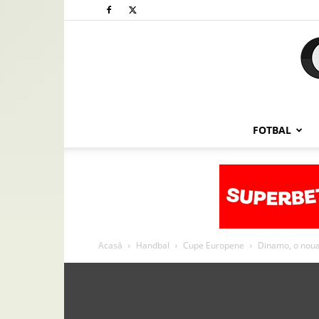
FOTBAL
Acasă
Handbal
Cupe Europene
Dinamo, o noua