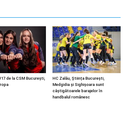
U17 de la CSM București,
HC Zalău, Știința București,
uropa
Medgidia și Sighișoara sunt
câștigătoarele barajelor în
handbalul românesc