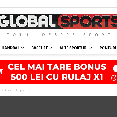
HANDBAL
BASCHET
ALTE SPORTURI
PONTURI
GlobalSports
 victorie in Cupa EHF