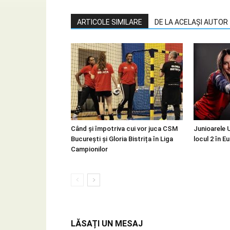
ARTICOLE SIMILARE
DE LA ACELAȘI AUTOR
Când și împotriva cui vor juca CSM
Junioarele 
București și Gloria Bistrița în Liga
locul 2 în E
Campionilor
LĂSAȚI UN MESAJ