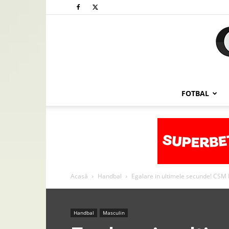
FOTBAL
Acasă
Handbal
Egalare in ultimele secunde! CSM Bu
Handbal
Masculin