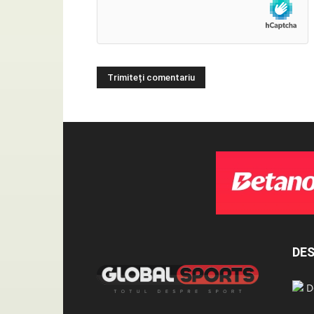
DES
De