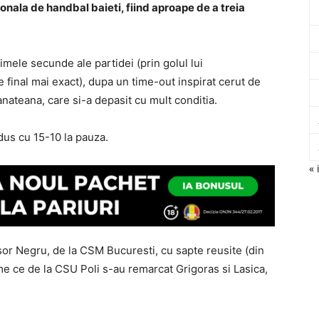
nala de handbal baieti, fiind aproape de a treia
imele secunde ale partidei (prin golul lui
 final mai exact), dupa un time-out inspirat cerut de
ateana, care si-a depasit cu mult conditia.
ndus cu 15-10 la pauza.
« 
sor Negru, de la CSM Bucuresti, cu sapte reusite (din
eme ce de la CSU Poli s-au remarcat Grigoras si Lasica,