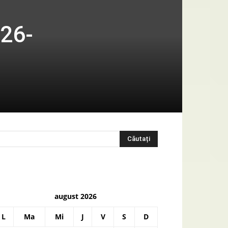
 26-
august 2026
L
Ma
Mi
J
V
S
D