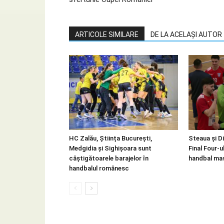
ARTICOLE SIMILARE
DE LA ACELAȘI AUTOR
HC Zalău, Știința București,
Steaua și Di
Medgidia și Sighișoara sunt
Final Four-u
câștigătoarele barajelor în
handbal mas
handbalul românesc