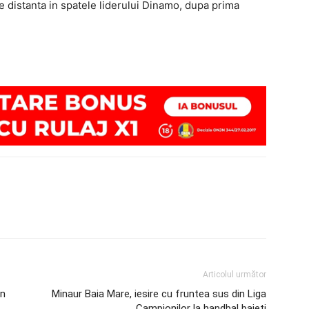
 distanta in spatele liderului Dinamo, dupa prima
Articolul următor
in
Minaur Baia Mare, iesire cu fruntea sus din Liga
Campionilor la handbal baieti