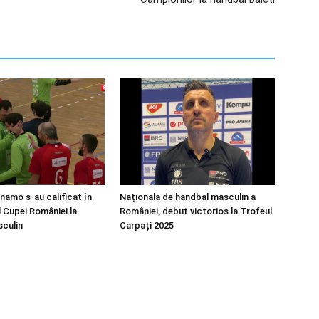
namo s-au calificat în
Naționala de handbal masculin a
l Cupei României la
României, debut victorios la Trofeul
culin
Carpați 2025