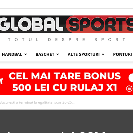
HANDBAL
BASCHET
ALTE SPORTURI
PONTURI
GlobalSports
curesti a terminat la egalitate, scor 26-26...