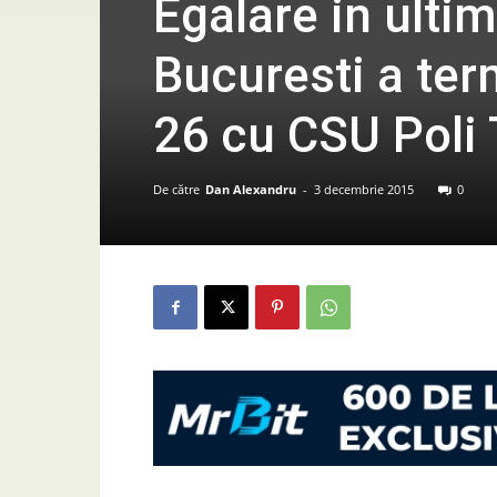
Egalare in ult
Bucuresti a term
26 cu CSU Poli
De către
Dan Alexandru
-
3 decembrie 2015
0