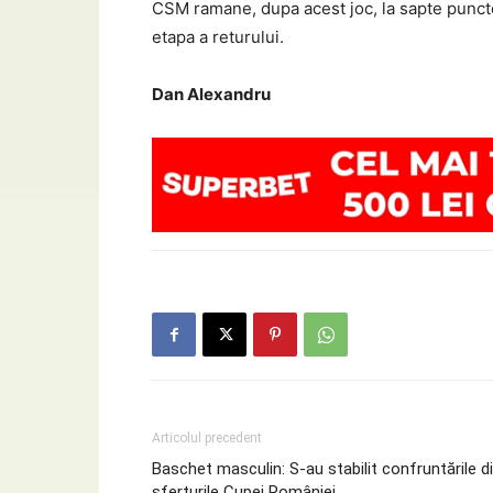
CSM ramane, dupa acest joc, la sapte puncte
etapa a returului.
Dan Alexandru
Articolul precedent
Baschet masculin: S-au stabilit confruntările d
sferturile Cupei României