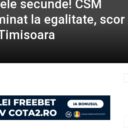
imele secunde! CSM
inat la egalitate, scor
 Timisoara