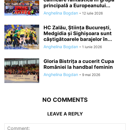
principală a Europeanului...
Anghelina Bogdan
-
12 iulie 2026
HC Zalău, Știința București,
Medgidia și Sighișoara sunt
câștigătoarele barajelor în...
Anghelina Bogdan
-
1 iunie 2026
Gloria Bistrița a cucerit Cupa
României la handbal feminin
Anghelina Bogdan
-
9 mai 2026
NO COMMENTS
LEAVE A REPLY