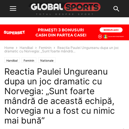
Home
Handbal
Feminin
Reactia Paulei Ungureanu dupa un joc
dramatic cu Norvegia: „Sunt foarte mândră...
Handbal
Feminin
Nationale
Reactia Paulei Ungureanu
dupa un joc dramatic cu
Norvegia: „Sunt foarte
mândră de această echipă,
Norvegia nu a fost cu nimic
mai bună”