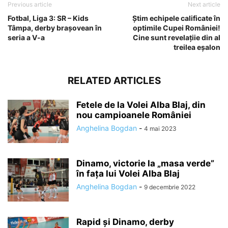
Previous article
Next article
Fotbal, Liga 3: SR – Kids
Știm echipele calificate în
Tâmpa, derby brașovean în
optimile Cupei României!
seria a V-a
Cine sunt revelațiie din al
treilea eșalon
RELATED ARTICLES
Fetele de la Volei Alba Blaj, din
nou campioanele României
Anghelina Bogdan
-
4 mai 2023
Dinamo, victorie la „masa verde”
în fața lui Volei Alba Blaj
Anghelina Bogdan
-
9 decembrie 2022
Rapid și Dinamo, derby