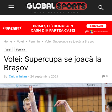
Home
Volei
Feminin
Volei: Supercupa se joacă la Brașov
Volei
Feminin
Volei: Supercupa se joacă la
Brașov
0
By
Cuibar Iulian
-
24 septembrie 2021