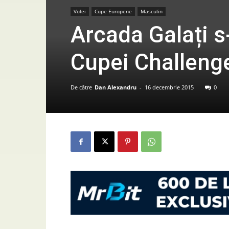
Volei
Cupe Europene
Masculin
Arcada Galați s-
Cupei Challenge
De către
Dan Alexandru
-
16 decembrie 2015
0