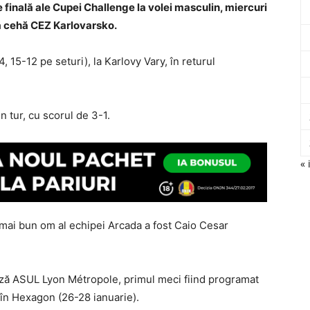
e finală ale Cupei Challenge la volei masculin, miercuri
ia cehă CEZ Karlovarsko.
, 15-12 pe seturi), la Karlovy Vary, în returul
n tur, cu scorul de 3-1.
« 
l mai bun om al echipei Arcada a fost Caio Cesar
ceză ASUL Lyon Métropole, primul meci fiind programat
l în Hexagon (26-28 ianuarie).