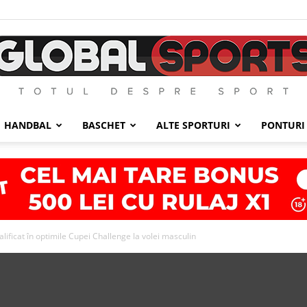
HANDBAL
BASCHET
ALTE SPORTURI
PONTURI
GlobalSports
alificat în optimile Cupei Challenge la volei masculin