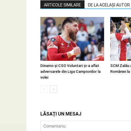
ARTICOLE SIMILARE
DE LA ACELAȘI AUTOR
Dinamo și CSO Voluntari și-a aflat
SCM Zalău 
adversarele din Liga Campionilor la
României la 
volei
LĂSAȚI UN MESAJ