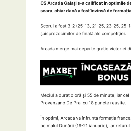
CS Arcada Galați s-a calificat în optimile d
seara, chiar dacă a fost învinsă de formaț
Scorul a fost 3-2 (25-13, 21-25, 23-25, 25-14
șaisprezecimilor de finală ale competiției.
Arcada merge mai departe grație victoriei di
Meciul a durat o oră și 55 de minute, iar ce
Provenzano De Pra, cu 18 puncte reusite.
În optimi, Arcada va înfrunta formația fran
pe malul Dunării (19-21 ianuarie), iar returu