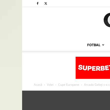
FOTBAL
Acasă
Volei
Cupe Europene
Arcada Galați s-a c