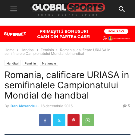
Home
Handbal
Feminin
Romania, calificare URIASA in
semifinalele Campionatului Mondial de handbal
Handbal
Feminin
Nationale
Romania, calificare URIASA in
semifinalele Campionatului
Mondial de handbal
0
By
Dan Alexandru
-
16 decembrie 2015