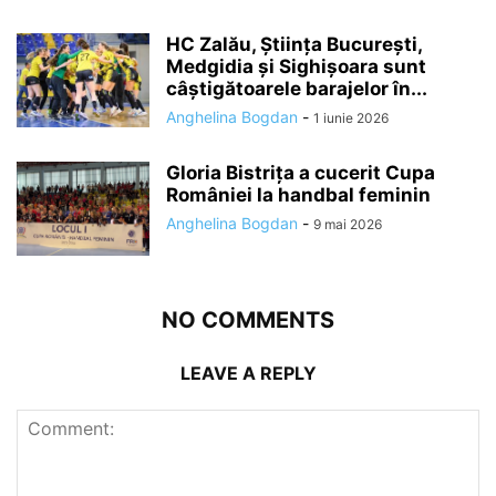
HC Zalău, Știința București,
Medgidia și Sighișoara sunt
câștigătoarele barajelor în...
Anghelina Bogdan
-
1 iunie 2026
Gloria Bistrița a cucerit Cupa
României la handbal feminin
Anghelina Bogdan
-
9 mai 2026
NO COMMENTS
LEAVE A REPLY