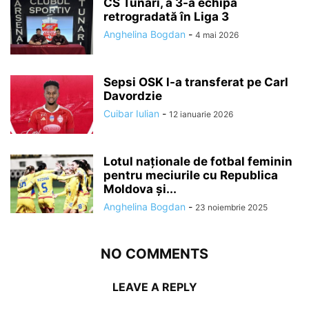
CS Tunari, a 3-a echipă
retrogradată în Liga 3
Anghelina Bogdan
-
4 mai 2026
Sepsi OSK l-a transferat pe Carl
Davordzie
Cuibar Iulian
-
12 ianuarie 2026
Lotul naționale de fotbal feminin
pentru meciurile cu Republica
Moldova și...
Anghelina Bogdan
-
23 noiembrie 2025
NO COMMENTS
LEAVE A REPLY