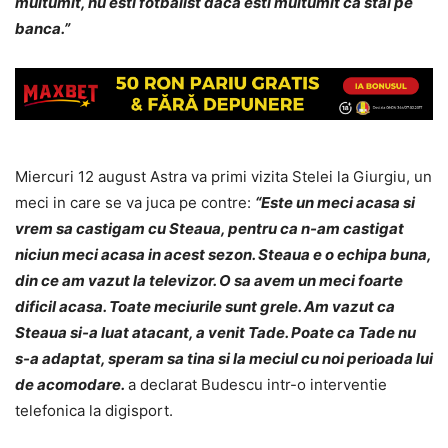
multumit, nu esti fotbalist daca esti multumit ca stai pe
banca.”
Miercuri 12 august Astra va primi vizita Stelei la Giurgiu, un
meci in care se va juca pe contre:
“Este un meci acasa si
vrem sa castigam cu Steaua, pentru ca n-am castigat
niciun meci acasa in acest sezon. Steaua e o echipa buna,
din ce am vazut la televizor. O sa avem un meci foarte
dificil acasa. Toate meciurile sunt grele. Am vazut ca
Steaua si-a luat atacant, a venit Tade. Poate ca Tade nu
s-a adaptat, speram sa tina si la meciul cu noi perioada lui
de acomodare.
a declarat Budescu intr-o interventie
telefonica la digisport.