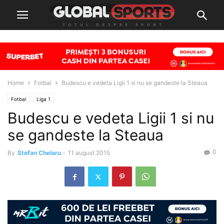
Home
Fotbal
Budescu e vedeta Ligii 1 si nu se gandeste la Steaua
Fotbal
Liga 1
Budescu e vedeta Ligii 1 si nu
se gandeste la Steaua
0
By
Stefan Chelaru
-
11 august 2015