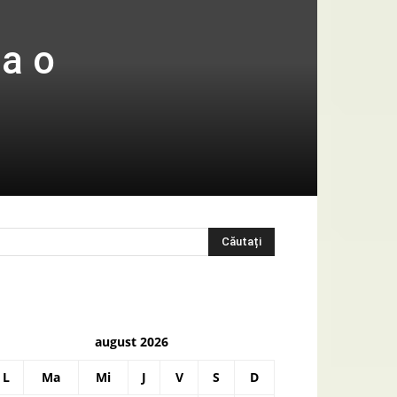
la o
august 2026
L
Ma
Mi
J
V
S
D