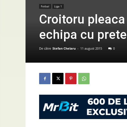
Fotbal
Liga 1
Croitoru pleaca 
echipa cu prete
De către
Stefan Chelaru
-
11 august 2015
0