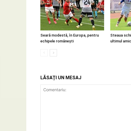
Seară modestă, în Europa, pentru
Steaua schi
echipele românești
ultimul amica
LĂSAȚI UN MESAJ