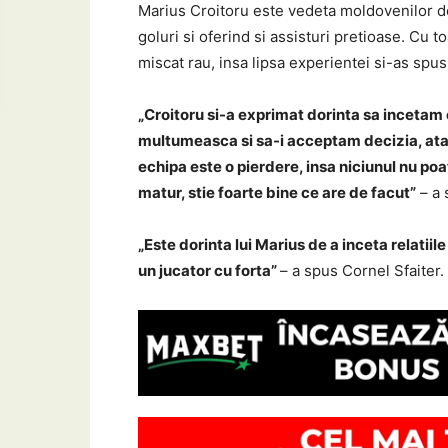
Marius Croitoru este vedeta moldovenilor de
goluri si oferind si assisturi pretioase. Cu 
miscat rau, insa lipsa experientei si-as spus
„Croitoru si-a exprimat dorinta sa incetam
multumeasca si sa-i acceptam decizia, atat
echipa este o pierdere, insa niciunul nu poat
matur, stie foarte bine ce are de facut”
– a 
„Este dorinta lui Marius de a inceta relatiil
un jucator cu forta”
– a spus Cornel Sfaiter.