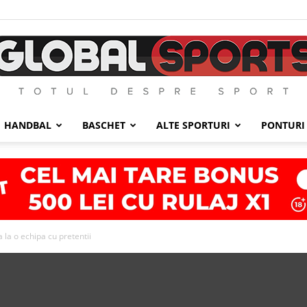
HANDBAL
BASCHET
ALTE SPORTURI
PONTURI
GlobalSports
 la o echipa cu pretentii