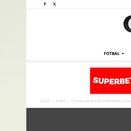
FOTBAL
Acasă
Fotbal
Croitoru pleaca de la Botosani si vrea