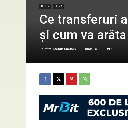
Fotbal
Liga 1
Ce transferuri 
și cum va arăta
De către
Stefan Chelaru
-
15 iunie 2015
0