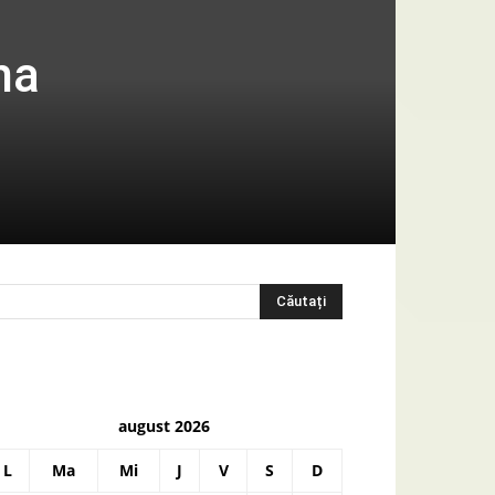
na
august 2026
L
Ma
Mi
J
V
S
D