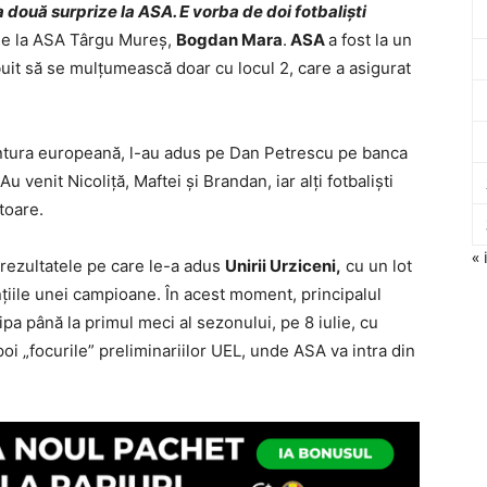
 două surprize la ASA. E vorba de doi fotbalişti
de la ASA Târgu Mureș,
Bogdan Mara
.
ASA
a fost la un
rebuit să se mulțumească doar cu locul 2, care a asigurat
entura europeană, l-au adus pe Dan Petrescu pe banca
 Au venit Nicoliță, Maftei și Brandan, iar alți fotbaliști
toare.
« 
rezultatele pe care le-a adus
Unirii Urziceni,
cu un lot
iile unei campioane. În acest moment, principalul
ipa până la primul meci al sezonului, pe 8 iulie, cu
i „focurile” preliminariilor UEL, unde ASA va intra din