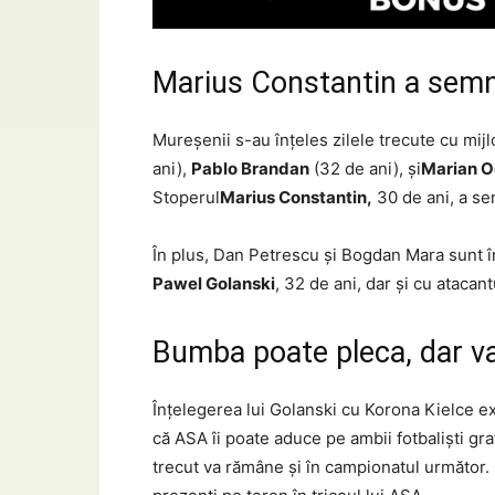
Marius Constantin a semn
Mureşenii s-au înţeles zilele trecute cu mijl
ani),
Pablo Brandan
(32 de ani), şi
Marian 
Stoperul
Marius Constantin,
30 de ani, a sem
În plus, Dan Petrescu şi Bogdan Mara sunt în
Pawel Golanski
, 32 de ani, dar şi cu atacan
Bumba poate pleca, dar va 
Înţelegerea lui Golanski cu Korona Kielce expir
că ASA îi poate aduce pe ambii fotbaliști gr
trecut va rămâne și în campionatul următor.