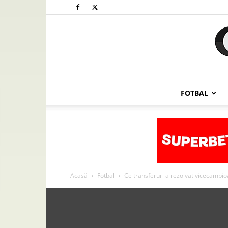
FOTBAL
Acasă
Fotbal
Ce transferuri a rezolvat vicecampio