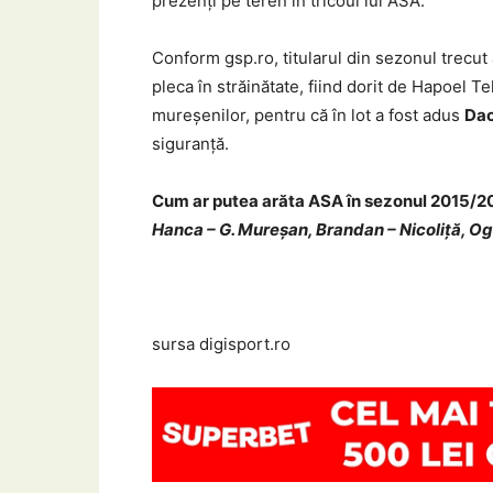
prezenți pe teren în tricoul lui ASA.
Conform gsp.ro, titularul din sezonul trecut 
pleca în străinătate, fiind dorit de Hapoel 
mureşenilor, pentru că în lot a fost adus
Dac
siguranță.
Cum ar putea arăta ASA în sezonul 2015/2
Hanca – G. Mureșan, Brandan – Nicoliță, Og
sursa digisport.ro