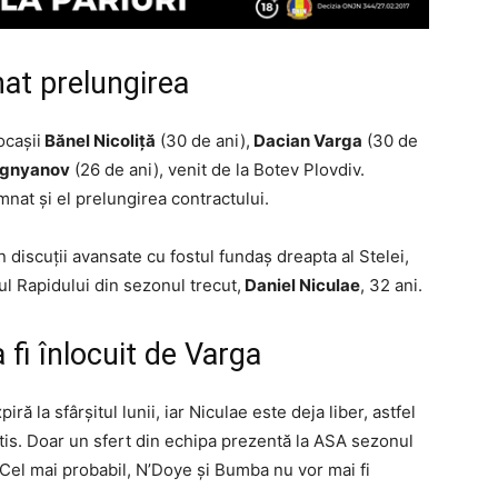
at prelungirea
ocaşii
Bănel Nicoliţă
(30 de ani),
Dacian Varga
(30 de
Ognyanov
(26 de ani), venit de la Botev Plovdiv.
nat și el prelungirea contractului.
 discuţii avansate cu fostul fundaş dreapta al Stelei,
tul Rapidului din sezonul trecut,
Daniel Niculae
, 32 ani.
fi înlocuit de Varga
ă la sfârşitul lunii, iar Niculae este deja liber, astfel
atis. Doar un sfert din echipa prezentă la ASA sezonul
 Cel mai probabil, N’Doye și Bumba nu vor mai fi