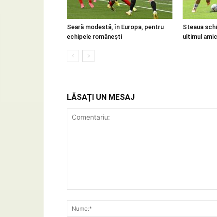
Seară modestă, în Europa, pentru
Steaua schi
echipele românești
ultimul amica
LĂSAȚI UN MESAJ