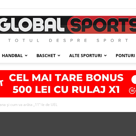
HANDBAL
BASCHET
ALTE SPORTURI
PONTURI
GlobalSports
ana și cum va arăta „11”-le de UEL