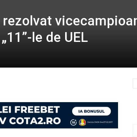
a rezolvat vicecampioa
 „11”-le de UEL