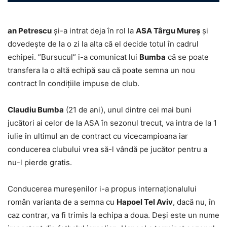
an Petrescu
și-a intrat deja în rol la
ASA Târgu Mureș
și
dovedește de la o zi la alta că el decide totul în cadrul
echipei. ”Bursucul” i-a comunicat lui
Bumba
că se poate
transfera la o altă echipă sau că poate semna un nou
contract în condițiile impuse de club.
Claudiu Bumba
(21 de ani), unul dintre cei mai buni
jucători ai celor de la ASA în sezonul trecut, va intra de la 1
iulie în ultimul an de contract cu vicecampioana iar
conducerea clubului vrea să-l vândă pe jucător pentru a
nu-l pierde gratis.
Conducerea mureșenilor i-a propus internaționalului
român varianta de a semna cu
Hapoel Tel Aviv
, dacă nu, în
caz contrar, va fi trimis la echipa a doua. Deși este un nume