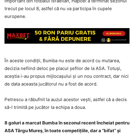
important din fotbalul israelian, Hapoel a terminat sezonul
trecut pe locul 8, astfel că nu va participa în cupele
europene.
În aceste condiții, Bumba nu este de acord cu mutarea,
decizia nefiind deloc pe placul șefilor de la ASA. Totuși,
aceștia i-au propus mijlocașului și un nou contract, dar nici
de data aceasta jucătorul nu a fost de acord.
Petrescu a răbufnit la auzul acestor vești, astfel că a decis
să-l trimită pe jucător la echipa a doua.
8 goluri a marcat Bumba în sezonul recent încheiat pentru
ASA Târgu Mureș, în toate competițiile, dar a ”bifat” și