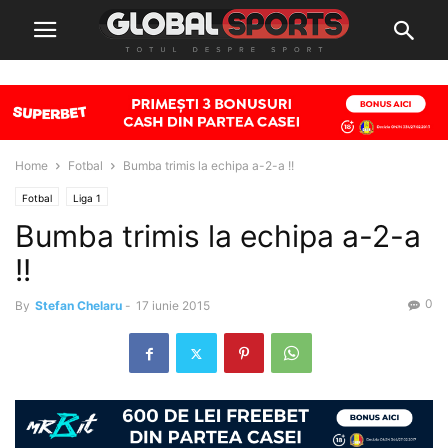
Home
Fotbal
Bumba trimis la echipa a-2-a !!
Fotbal
Liga 1
Bumba trimis la echipa a-2-a
!!
0
By
Stefan Chelaru
-
17 iunie 2015