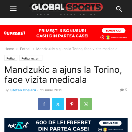
Home
Fotbal
Mandzukic a ajuns la Torino, face vizita medicala
Fotbal
Fotbal extern
Mandzukic a ajuns la Torino,
face vizita medicala
0
By
Stefan Chelaru
-
22 iunie 2015