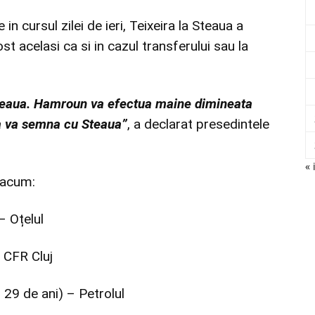
in cursul zilei de ieri, Teixeira la Steaua a
ost acelasi ca si in cazul transferului sau la
 Steaua. Hamroun va efectua maine dimineata
a va semna cu Steaua”
, a declarat presedintele
« 
 acum:
– Oțelul
– CFR Cluj
29 de ani) – Petrolul