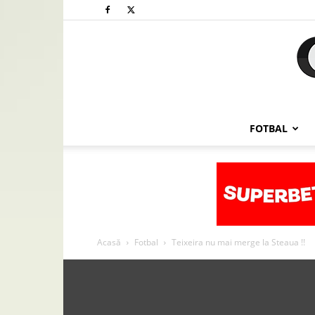
FOTBAL
Acasă
Fotbal
Teixeira nu mai merge la Steaua !!