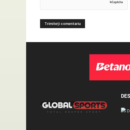
DES
De