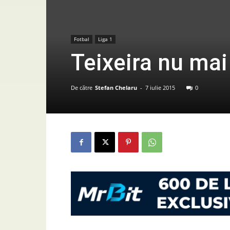
Fotbal
Liga 1
Teixeira nu mai
De către
Stefan Chelaru
-
7 iulie 2015
0