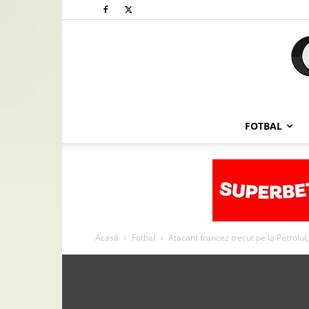
FOTBAL
Acasă
Fotbal
Atacant francez trecut pe la Petrolul