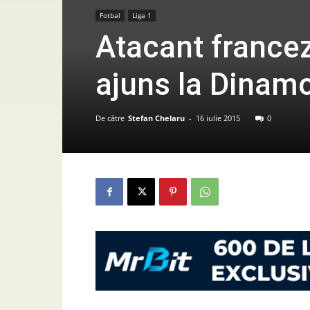
Fotbal
Liga 1
Atacant francez 
ajuns la Dinam
De către
Stefan Chelaru
-
16 iulie 2015
0