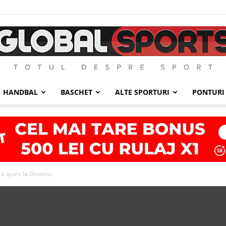
HANDBAL
BASCHET
ALTE SPORTURI
PONTURI
GlobalSports
, a ajuns la Dinamo