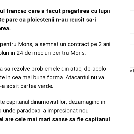
 francez care a facut pregatirea cu lupii
 pare ca ploiestenii n-au reusit sa-i
orea.
 pentru Mons, a semnat un contract pe 2 ani.
oluri in 24 de meciuri pentru Mons.
a sa rezolve problemele din atac, de-acolo
« 
este in cea mai buna forma. Atacantul nu va
-a sosit cartea verde.
este capitanul dinamovistilor, dezamagind in
lo unde paradoxal a impresionat nou
el are cele mai mari sanse sa fie capitanul