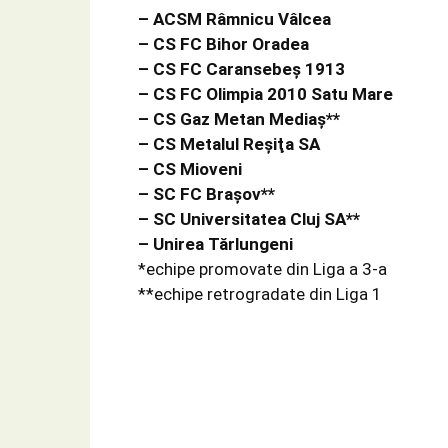
– ACSM Râmnicu Vâlcea
– CS FC Bihor Oradea
– CS FC Caransebeş 1913
– CS FC Olimpia 2010 Satu Mare
– CS Gaz Metan Mediaş**
– CS Metalul Reşiţa SA
– CS Mioveni
– SC FC Braşov**
– SC Universitatea Cluj SA**
– Unirea Tărlungeni
*echipe promovate din Liga a 3-a
**echipe retrogradate din Liga 1