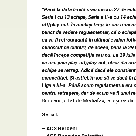
”Până la data limită s-au înscris 27 de echi
Seria I cu 13 echipe, Seria a II-a cu 14 ec
off/play-out. În acelaşi timp, le-am transmis 
punct de vedere regulamentar, că o echipă 
ea va fi retrogradată în ultimul eşalon fotb
cunoscut de cluburi, de aceea, până la 29 i
dacă începe competiţia sau nu. La 29 iulie
va mai juca play-off/play-out, chiar din ur
echipe se retrag. Adică dacă ele conştien
competiţiei. Şi astfel, în loc să se ducă în 
Liga a III-a. Până acum regulamentul era s
pentru retragere, dar de acum va fi unul m
Burleanu, citat de
Mediafax
, la ieşirea di
Seria I:
– ACS Berceni