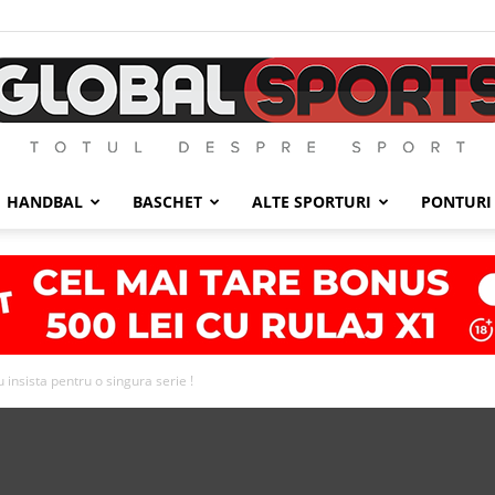
HANDBAL
BASCHET
ALTE SPORTURI
PONTURI
GlobalSports
u insista pentru o singura serie !