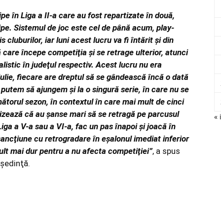
pe în Liga a II-a care au fost repartizate în două,
hipe. Sistemul de joc este cel de până acum, play-
cluburilor, iar luni acest lucru va fi întărit şi din
care începe competiţia şi se retrage ulterior, atunci
alistic în judeţul respectiv. Acest lucru nu era
ulie, fiecare are dreptul să se gândească încă o dată
 putem să ajungem şi la o singură serie, în care nu se
mătorul sezon, în contextul în care mai mult de cinci
tizează că au şanse mari să se retragă pe parcusul
« 
Liga a V-a sau a VI-a, fac un pas înapoi şi joacă în
ancţiune cu retrogradare în eşalonul imediat inferior
ult mai dur pentru a nu afecta competiţiei”
, a spus
n şedinţă.