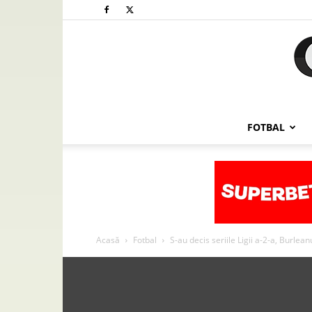
FOTBAL
Acasă
Fotbal
S-au decis seriile Ligii a-2-a, Burlean