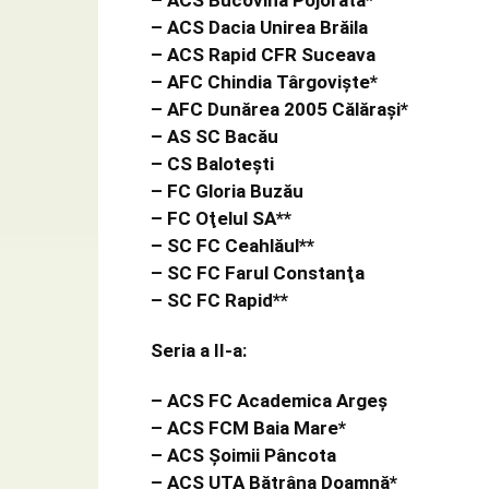
– ACS Bucovina Pojorâta*
– ACS Dacia Unirea Brăila
– ACS Rapid CFR Suceava
– AFC Chindia Târgovişte*
– AFC Dunărea 2005 Călăraşi*
– AS SC Bacău
– CS Baloteşti
– FC Gloria Buzău
– FC Oţelul SA**
– SC FC Ceahlăul**
– SC FC Farul Constanţa
– SC FC Rapid**
Seria a II-a:
– ACS FC Academica Argeş
– ACS FCM Baia Mare*
– ACS Şoimii Pâncota
– ACS UTA Bătrâna Doamnă*