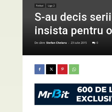
Fotbal
Liga 2
S-au decis serii
insista pentru o
De către
Stefan Chelaru
-
23 iulie 2015
0