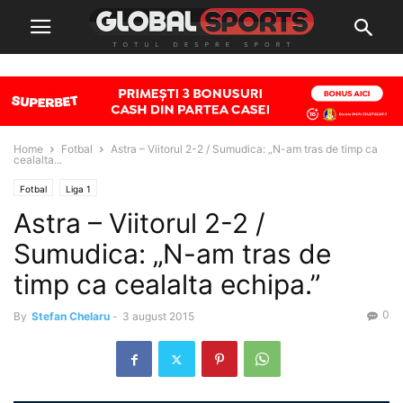
Home
Fotbal
Astra – Viitorul 2-2 / Sumudica: „N-am tras de timp ca
cealalta...
Fotbal
Liga 1
Astra – Viitorul 2-2 /
Sumudica: „N-am tras de
timp ca cealalta echipa.”
0
By
Stefan Chelaru
-
3 august 2015