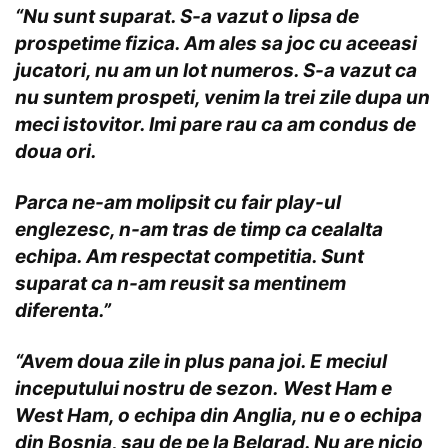
“Nu sunt suparat. S-a vazut o lipsa de
prospetime fizica. Am ales sa joc cu aceeasi
jucatori, nu am un lot numeros. S-a vazut ca
nu suntem prospeti, venim la trei zile dupa un
meci istovitor. Imi pare rau ca am condus de
doua ori.
Parca ne-am molipsit cu fair play-ul
englezesc, n-am tras de timp ca cealalta
echipa. Am respectat competitia. Sunt
suparat ca n-am reusit sa mentinem
diferenta.”
“Avem doua zile in plus pana joi. E meciul
inceputului nostru de sezon.
West Ham e
West Ham, o echipa din Anglia, nu e o echipa
din Bosnia, sau de pe la Belgrad. Nu are nicio